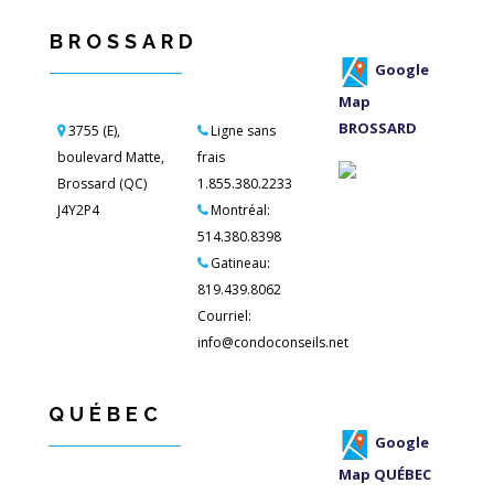
BROSSARD
Google
Map
BROSSARD
3755 (E),
Ligne sans
boulevard Matte,
frais
Brossard (QC)
1.855.380.2233
J4Y2P4
Montréal:
514.380.8398
Gatineau:
819.439.8062
Courriel:
info@condoconseils.net
QUÉBEC
Google
Map QUÉBEC