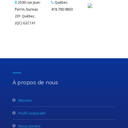
2500 rue Jean-
Québec:
Perrin, bureau
418.780.9803
201 Québec,
(QC) G2C1X1
À propos de nous
mission
profil corporatif
nous joindre